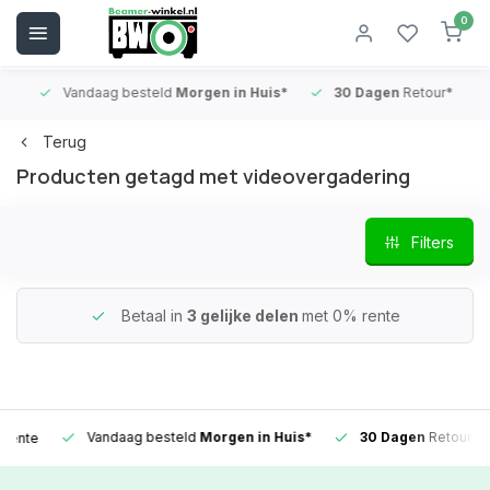
0
Vandaag besteld
Morgen in Huis*
30 Dagen
Retour*
B
Terug
Producten getagd met videovergadering
Filters
Betaal in
3 gelijke delen
met 0% rente
Vandaag besteld
Morgen in Huis*
30 Dagen
Retour*