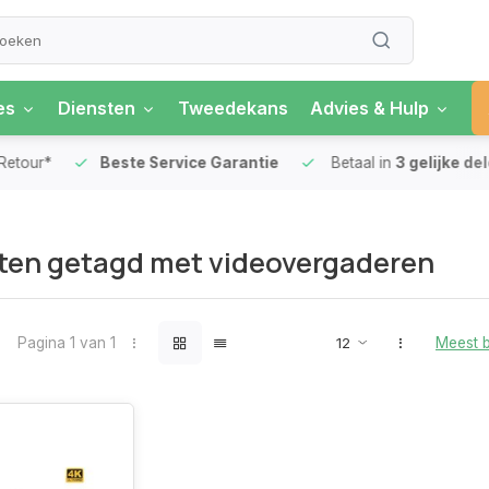
es
Diensten
Tweedekans
Advies & Hulp
our*
Beste Service Garantie
Betaal in
3 gelijke delen
ten getagd met videovergaderen
Pagina 1 van 1
Meest 