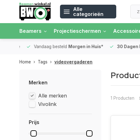
Alle
categorieën
Beamers
Projectieschermen
Accessoir
 rente
Vandaag besteld
Morgen in Huis*
30 Dagen
Ret
Home
Tags
videovergaderen
Produc
Merken
Alle merken
1 Producten
Vivolink
Prijs