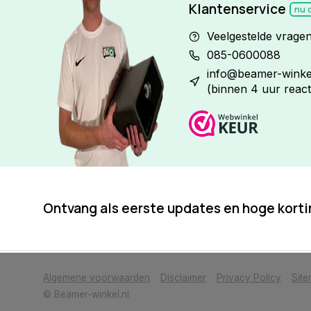
Klantenservice
nu 
Veelgestelde vrage
085-0600088
info@beamer-winkel
(binnen 4 uur react
Ontvang als eerste updates en hoge kort
            Wij slaan cookies op om onze website te verbeteren. Is dat akkoor
Algemene voorwaarden
Disclaimer
Privacy Policy
Sit
© Beamer-winkel.nl