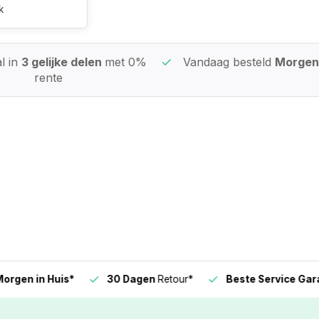
k
l in
3 gelijke delen
met 0%
Vandaag besteld
Morgen 
rente
n in Huis*
30 Dagen
Retour*
Beste Service Garanti