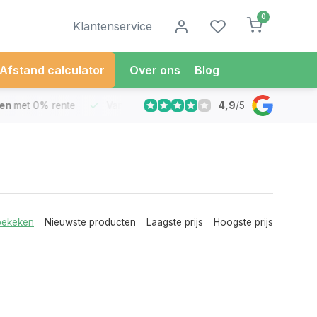
0
Klantenservice
Afstand calculator
Over ons
Blog
4,9
/
5
met 0% rente
Vandaag besteld
Morgen in Huis*
30 Dag
bekeken
Nieuwste producten
Laagste prijs
Hoogste prijs