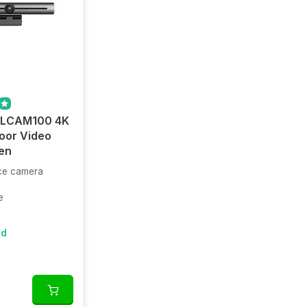
 VLCAM100 4K
oor Video
en
ce camera
e
ad