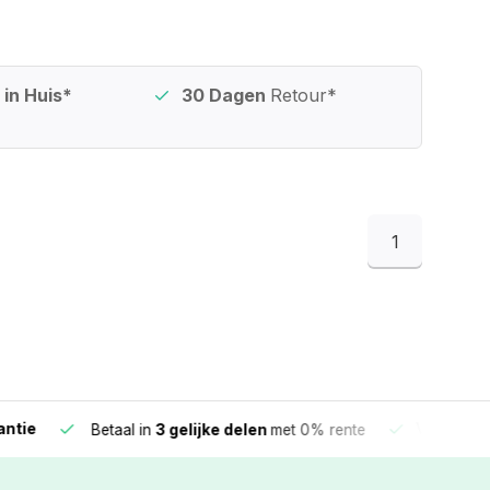
in Huis*
30 Dagen
Retour*
1
e
Vandaag beste
Betaal in
3 gelijke delen
met 0% rente