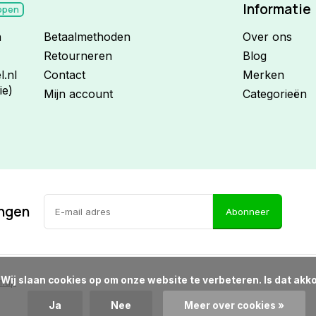
Informatie
open
n
Betaalmethoden
Over ons
Retourneren
Blog
.nl
Contact
Merken
ie)
Mijn account
Categorieën
ingen
Abonneer
d?

emap
Ja
Nee
Meer over cookies »