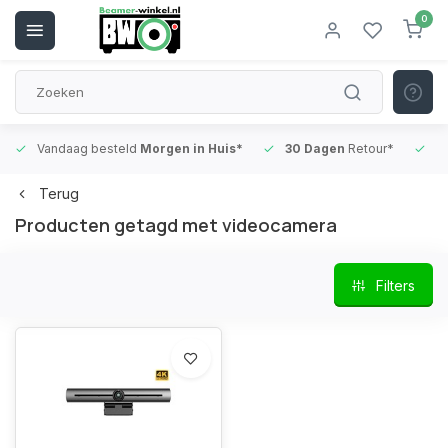
0
Vandaag besteld
Morgen in Huis*
30 Dagen
Retour*
B
Terug
Producten getagd met videocamera
Filters