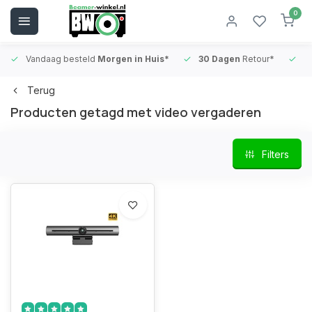
0
Vandaag besteld
Morgen in Huis*
30 Dagen
Retour*
B
Terug
Producten getagd met video vergaderen
Filters