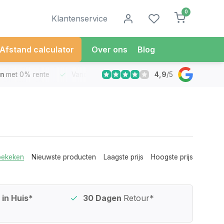
0
Klantenservice
Afstand calculator
Over ons
Blog
4,9
/
5
met 0% rente
Vandaag besteld
Morgen in Huis*
30 Dag
bekeken
Nieuwste producten
Laagste prijs
Hoogste prijs
in Huis*
30 Dagen
Retour*