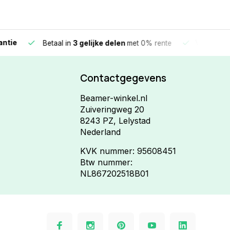
e
Vandaag beste
Betaal in
3 gelijke delen
met 0% rente
Contactgegevens
Beamer-winkel.nl
Zuiveringweg 20
8243 PZ, Lelystad
Nederland
KVK nummer: 95608451
Btw nummer:
NL867202518B01