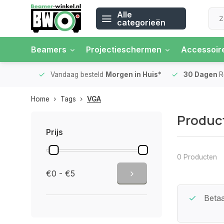
Alle
categorieën
Beamers
Projectieschermen
Accessoir
 rente
Vandaag besteld
Morgen in Huis*
30 Dagen
Ret
Home
Tags
VGA
Produc
Prijs
0 Producten
€0 - €5
Beste Service Garantie
Betaa