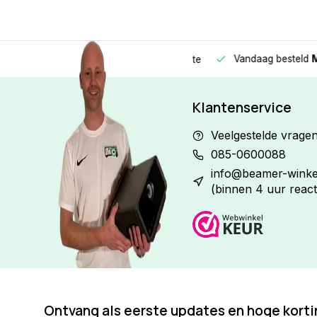
Vandaag besteld
Morge
Betaal in
3 gelijke delen
met 0% rente
Klantenservice
Veelgestelde vrage
085-0600088
info@beamer-winkel
(binnen 4 uur react
Ontvang als eerste updates en hoge kort