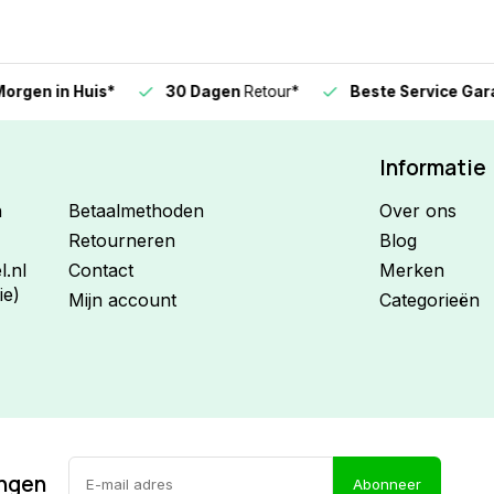
n in Huis*
30 Dagen
Retour*
Beste Service Garanti
Informatie
n
Betaalmethoden
Over ons
Retourneren
Blog
.nl
Contact
Merken
ie)
Mijn account
Categorieën
ingen
Abonneer