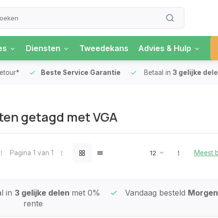
es
Diensten
Tweedekans
Advies & Hulp
our*
Beste Service Garantie
Betaal in
3 gelijke delen
ten getagd met VGA
Pagina 1 van 1
Meest 
l in
3 gelijke delen
met 0%
Vandaag besteld
Morgen 
rente