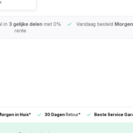
k
l in
3 gelijke delen
met 0%
Vandaag besteld
Morgen 
rente
n in Huis*
30 Dagen
Retour*
Beste Service Garanti