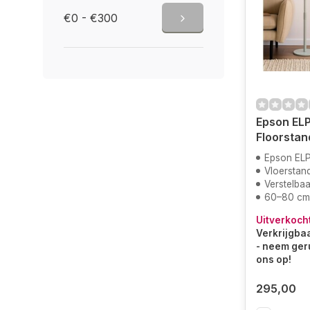
€0 - €300
Epson EL
Floorstan
Epson EL
Vloerstan
Verstelbaa
60–80 cm
Uitverkoch
Verkrijgbaa
- neem ger
ons op!
295,00