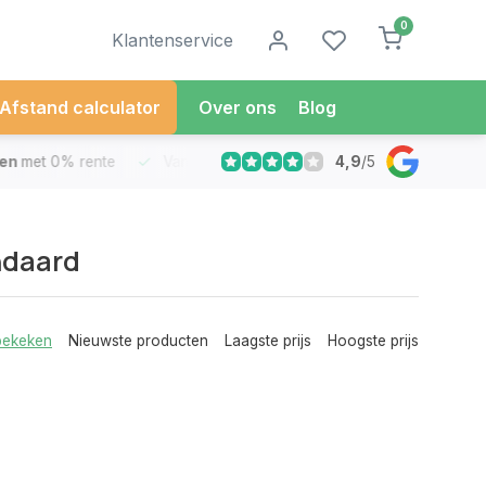
0
Klantenservice
Afstand calculator
Over ons
Blog
4,9
/
5
met 0% rente
Vandaag besteld
Morgen in Huis*
30 Dag
ndaard
bekeken
Nieuwste producten
Laagste prijs
Hoogste prijs