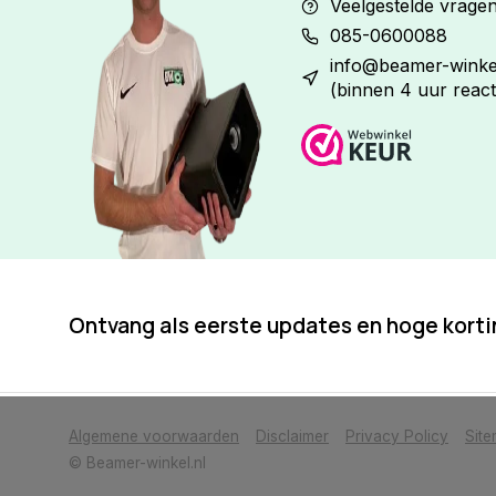
Veelgestelde vrage
085-0600088
info@beamer-winkel
(binnen 4 uur react
Ontvang als eerste updates en hoge kort
            Wij slaan cookies op om onze website te verbeteren. Is dat akkoor
Algemene voorwaarden
Disclaimer
Privacy Policy
Sit
© Beamer-winkel.nl