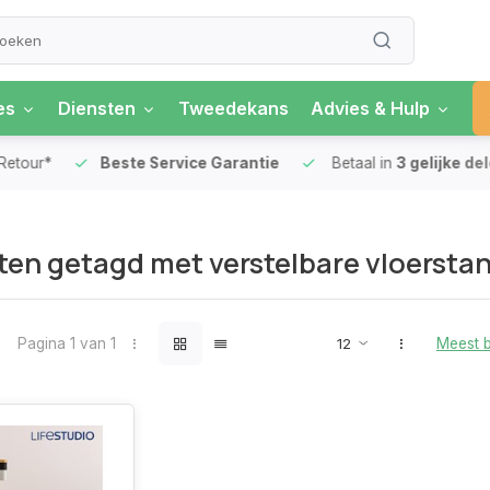
es
Diensten
Tweedekans
Advies & Hulp
our*
Beste Service Garantie
Betaal in
3 gelijke delen
en getagd met verstelbare vloersta
Pagina 1 van 1
Meest 