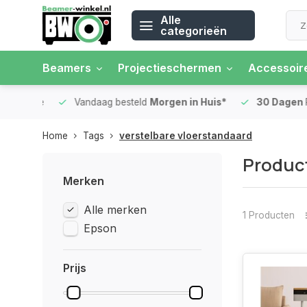
Alle
categorieën
Beamers
Projectieschermen
Accessoir
 rente
Vandaag besteld
Morgen in Huis*
30 Dagen
Ret
Home
Tags
verstelbare vloerstandaard
Product
Merken
Alle merken
1 Producten
Epson
Prijs