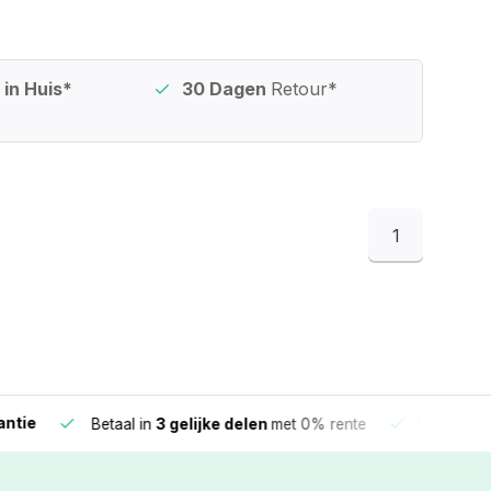
in Huis*
30 Dagen
Retour*
1
e
Vandaag beste
Betaal in
3 gelijke delen
met 0% rente