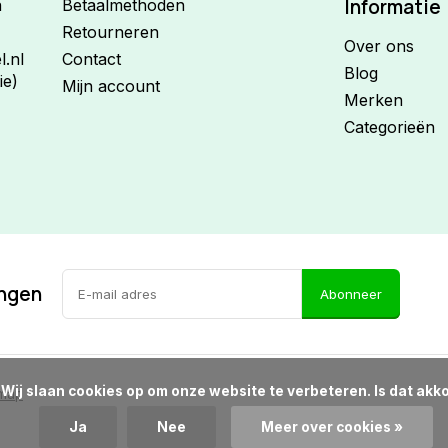
Informatie
n
Betaalmethoden
Retourneren
Over ons
.nl
Contact
Blog
ie)
Mijn account
Merken
Categorieën
ingen
Abonneer
d?

emap
Ja
Nee
Meer over cookies »