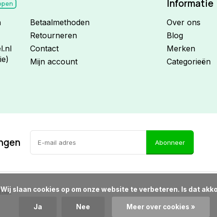
Informatie
open
n
Betaalmethoden
Over ons
Retourneren
Blog
.nl
Contact
Merken
ie)
Mijn account
Categorieën
ingen
Abonneer
d?

emap
Ja
Nee
Meer over cookies »