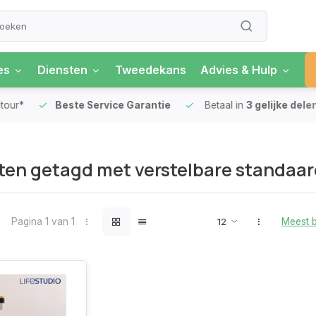
es
Diensten
Tweedekans
Advies & Hulp
our*
Beste Service Garantie
Betaal in
3 gelijke delen
en getagd met verstelbare standaar
Pagina 1 van 1
Meest 