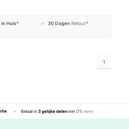
in Huis*
30 Dagen
Retour*
1
e
Vandaag beste
Betaal in
3 gelijke delen
met 0% rente