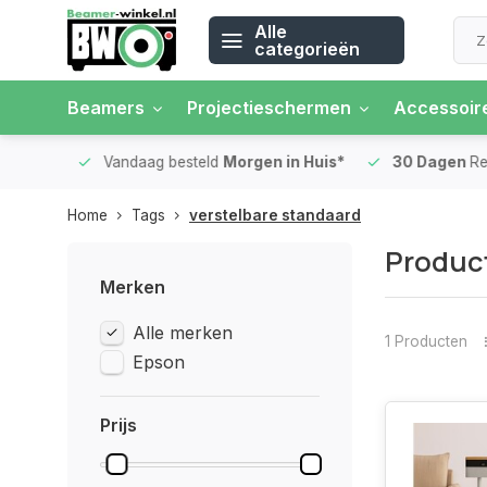
Alle
categorieën
Beamers
Projectieschermen
Accessoir
 rente
Vandaag besteld
Morgen in Huis*
30 Dagen
Ret
Home
Tags
verstelbare standaard
Product
Merken
Alle merken
1 Producten
Epson
Prijs