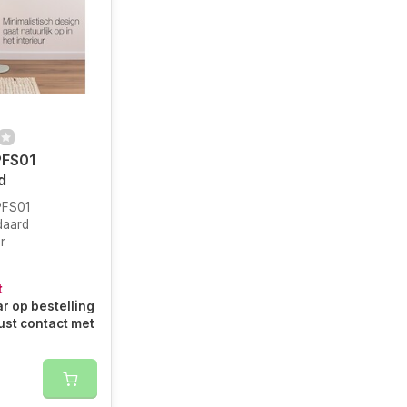
PFS01
d
PFS01
daard
r
t
r op bestelling
ust contact met