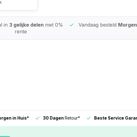
k
l in
3 gelijke delen
met 0%
Vandaag besteld
Morgen 
rente
n in Huis*
30 Dagen
Retour*
Beste Service Garanti