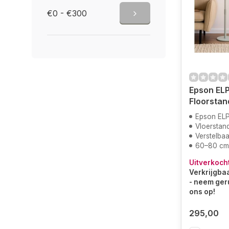
€0 - €300
Epson EL
Floorstan
Epson EL
Vloerstan
Verstelbaa
60–80 cm
Uitverkoch
Verkrijgbaa
- neem ger
ons op!
295,00