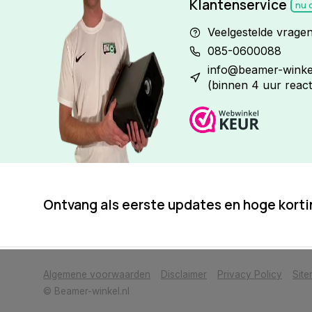
Klantenservice
nu 
Veelgestelde vrage
085-0600088
info@beamer-winkel
(binnen 4 uur react
Ontvang als eerste updates en hoge kort
            Wij slaan cookies op om onze website te verbeteren. Is dat akkoor
Algemene voorwaarden
Disclaimer
Privacy Policy
Sit
© Beamer-winkel.nl