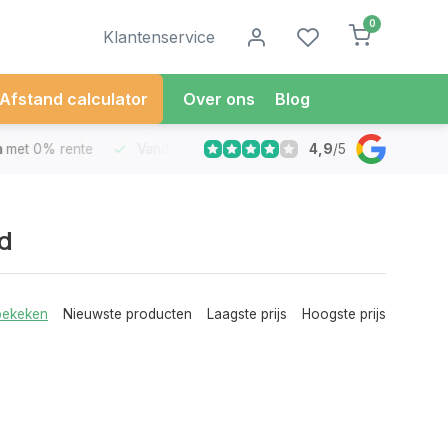
0
Klantenservice
Afstand calculator
Over ons
Blog
4,9
/
5
met 0% rente
Vandaag besteld
Morgen in Huis*
30 Dag
d
bekeken
Nieuwste producten
Laagste prijs
Hoogste prijs