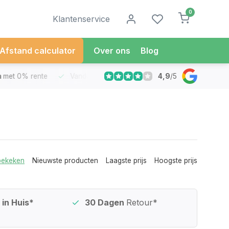
0
Klantenservice
Afstand calculator
Over ons
Blog
4,9
/
5
met 0% rente
Vandaag besteld
Morgen in Huis*
30 Dag
bekeken
Nieuwste producten
Laagste prijs
Hoogste prijs
in Huis*
30 Dagen
Retour*