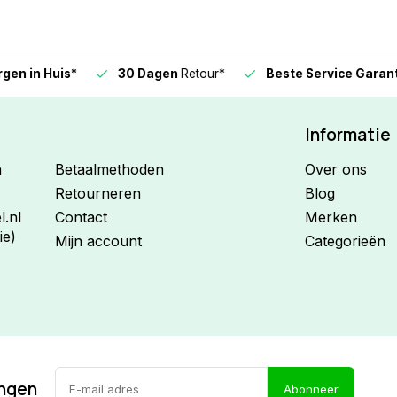
n in Huis*
30 Dagen
Retour*
Beste Service Garanti
Informatie
n
Betaalmethoden
Over ons
Retourneren
Blog
.nl
Contact
Merken
ie)
Mijn account
Categorieën
ingen
Abonneer