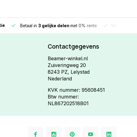
e
Vandaag beste
Betaal in
3 gelijke delen
met 0% rente
Contactgegevens
Beamer-winkel.nl
Zuiveringweg 20
8243 PZ, Lelystad
Nederland
KVK nummer: 95608451
Btw nummer:
NL867202518B01