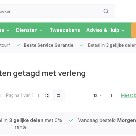
es
Diensten
Tweedekans
Advies & Hulp
our*
Beste Service Garantie
Betaal in
3 gelijke delen
en getagd met verleng
Pagina 1 van 1
Meest 
l in
3 gelijke delen
met 0%
Vandaag besteld
Morgen 
rente