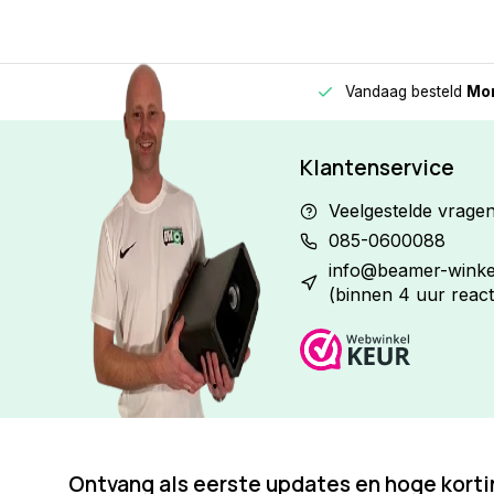
Vandaag besteld
Morge
Betaal in
3 gelijke delen
met 0% rente
Klantenservice
Veelgestelde vrage
085-0600088
info@beamer-winkel
(binnen 4 uur react
Ontvang als eerste updates en hoge kort