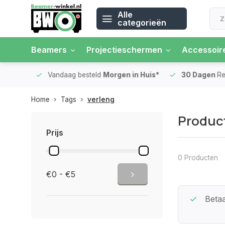
Alle
categorieën
Beamers
Projectieschermen
Accessoir
 rente
Vandaag besteld
Morgen in Huis*
30 Dagen
Ret
Home
Tags
verleng
Product
Prijs
0 Producten
€0 - €5
Beste Service Garantie
Betaa