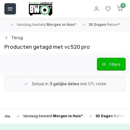
0
Vandaag besteld
Morgen in Huis*
30 Dagen
Retour*
B
Terug
Producten getagd met vc520 pro
Filters
Betaal in
3 gelijke delen
met 0% rente
Vandaag besteld
Morgen in Huis*
30 Dagen
Retour*