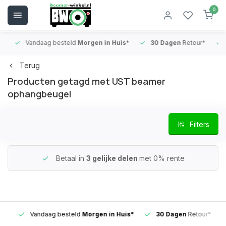
0
Vandaag besteld
Morgen in Huis*
30 Dagen
Retour*
B
Terug
Producten getagd met UST beamer
ophangbeugel
Filters
Betaal in
3 gelijke delen
met 0% rente
Vandaag besteld
Morgen in Huis*
30 Dagen
Retour*