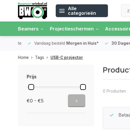
Alle
categorieën
Beamers
Projectieschermen
Accessoir
 rente
Vandaag besteld
Morgen in Huis*
30 Dagen
Ret
Home
Tags
USB-C projector
Produc
Prijs
0 Producten
€0 - €5
Beste Service Garantie
Betaa