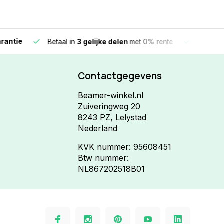
e
Vandaag beste
Betaal in
3 gelijke delen
met 0% rente
Contactgegevens
Beamer-winkel.nl
Zuiveringweg 20
8243 PZ, Lelystad
Nederland
KVK nummer: 95608451
Btw nummer:
NL867202518B01