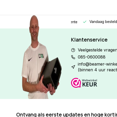
Vandaag besteld
Morge
Betaal in
3 gelijke delen
met 0% rente
Klantenservice
Veelgestelde vrage
085-0600088
info@beamer-winkel
(binnen 4 uur react
Ontvang als eerste updates en hoge kort