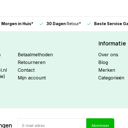
n in Huis*
30 Dagen
Retour*
Beste Service Garanti
Informatie
n
Betaalmethoden
Over ons
Retourneren
Blog
.nl
Contact
Merken
ie)
Mijn account
Categorieën
ingen
Abonneer