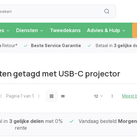
es
Diensten
Tweedekans
Advies & Hulp
our*
Beste Service Garantie
Betaal in
3 gelijke delen
ten getagd met USB-C projector
Pagina 1 van 1
Meest 
l in
3 gelijke delen
met 0%
Vandaag besteld
Morgen 
rente