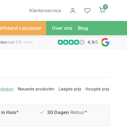
0
Klantenservice
Afstand calculator
Over ons
Blog
4,9
/
5
met 0% rente
Vandaag besteld
Morgen in Huis*
30 Dag
bekeken
Nieuwste producten
Laagste prijs
Hoogste prijs
in Huis*
30 Dagen
Retour*