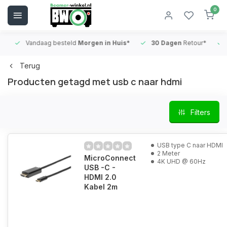
0
Vandaag besteld
Morgen in Huis*
30 Dagen
Retour*
B
Terug
Producten getagd met usb c naar hdmi
Filters
USB type C naar HDMI
2 Meter
MicroConnect
4K UHD @ 60Hz
USB -C -
HDMI 2.0
Kabel 2m