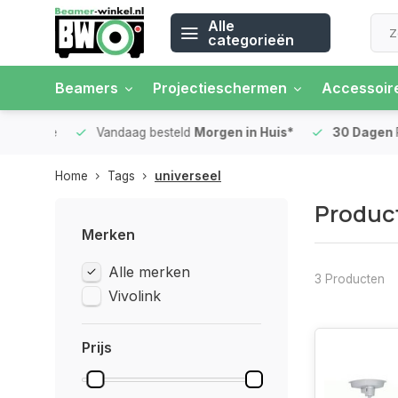
Alle
categorieën
Beamers
Projectieschermen
Accessoir
 rente
Vandaag besteld
Morgen in Huis*
30 Dagen
Ret
Home
Tags
universeel
Product
Merken
Alle merken
3 Producten
Vivolink
Prijs