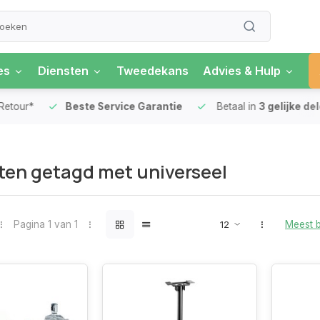
es
Diensten
Tweedekans
Advies & Hulp
our*
Beste Service Garantie
Betaal in
3 gelijke delen
en getagd met universeel
Pagina 1 van 1
Meest 