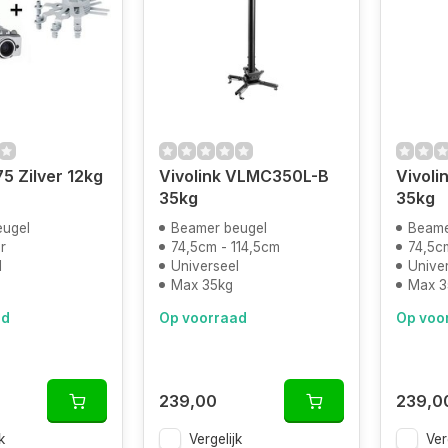
5 Zilver 12kg
Vivolink VLMC350L-B
Vivol
35kg
35kg
eugel
Beamer beugel
Beame
r
74,5cm - 114,5cm
74,5c
l
Universeel
Unive
Max 35kg
Max 3
ad
Op voorraad
Op voo
239,00
239,0
k
Vergelijk
Ver