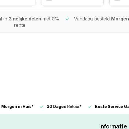
l in
3 gelijke delen
met 0%
Vandaag besteld
Morgen 
rente
n in Huis*
30 Dagen
Retour*
Beste Service Garanti
Informatie