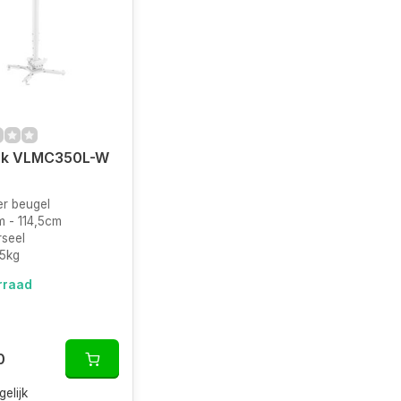
ink VLMC350L-W
r beugel
m - 114,5cm
rseel
5kg
rraad
0
gelijk