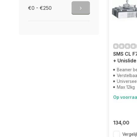
€0 - €250
SMS CL F7
+ Unislide
Beamer b
Verstelbaa
Universee
Max 12kg
Op voorra
134,00
Vergelij