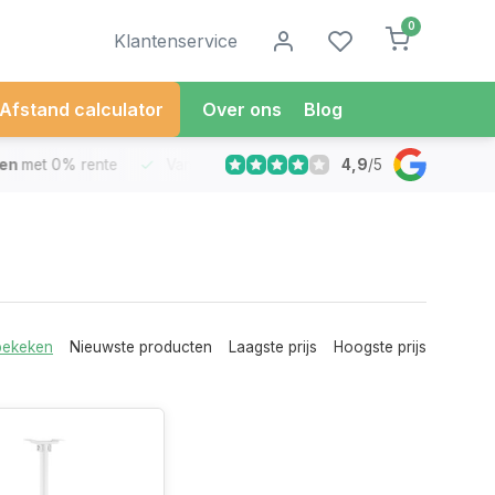
0
Klantenservice
Afstand calculator
Over ons
Blog
4,9
/
5
met 0% rente
Vandaag besteld
Morgen in Huis*
30 Dag
bekeken
Nieuwste producten
Laagste prijs
Hoogste prijs