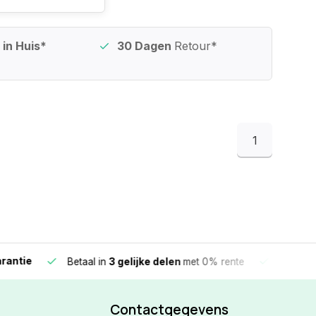
in Huis*
30 Dagen
Retour*
1
e
Vandaag beste
Betaal in
3 gelijke delen
met 0% rente
Contactgegevens