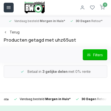
0
Vandaag besteld
Morgen in Huis*
30 Dagen
Retour*
B
Terug
Producten getagd met uhz65ust
Filters
Betaal in
3 gelijke delen
met 0% rente
Vandaag besteld
Morgen in Huis*
30 Dagen
Retour*