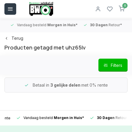
0
Vandaag besteld
Morgen in Huis*
30 Dagen
Retour*
B
Terug
Producten getagd met uhz65lv
Filters
Betaal in
3 gelijke delen
met 0% rente
Vandaag besteld
Morgen in Huis*
30 Dagen
Retour*