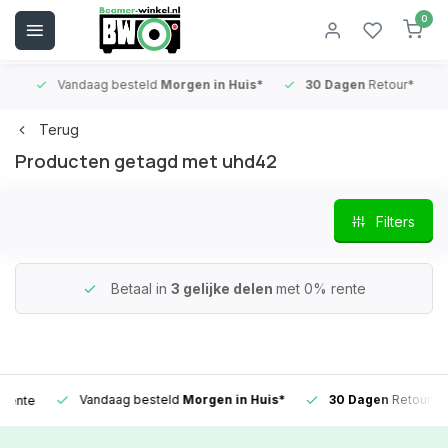
0
Vandaag besteld
Morgen in Huis*
30 Dagen
Retour*
B
Terug
Producten getagd met uhd42
Filters
Betaal in
3 gelijke delen
met 0% rente
Vandaag besteld
Morgen in Huis*
30 Dagen
Retour*