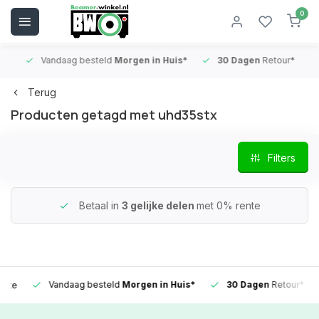
0
Vandaag besteld
Morgen in Huis*
30 Dagen
Retour*
B
Terug
Producten getagd met uhd35stx
Filters
Betaal in
3 gelijke delen
met 0% rente
Vandaag besteld
Morgen in Huis*
30 Dagen
Retour*