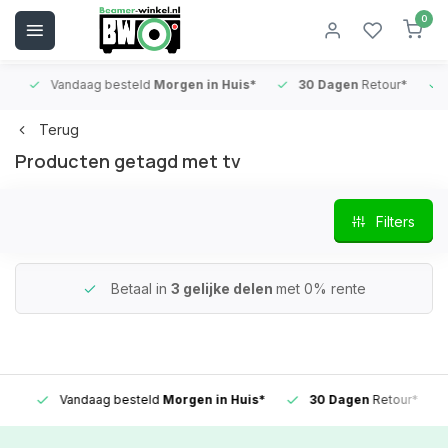
0
Vandaag besteld
Morgen in Huis*
30 Dagen
Retour*
B
Terug
Producten getagd met tv
Filters
Betaal in
3 gelijke delen
met 0% rente
Vandaag besteld
Morgen in Huis*
30 Dagen
Retour*