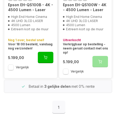
Epson EH-QS100B - 4K -
Epson EH-QS100W - 4K
4500 Lumen - Laser
- 4500 Lumen - Laser
High End Home Cinema
High End Home Cinema
4K UHD 3LCD LASER
4K UHD 3LCD LASER
4500 Lumen
4500 Lumen
Extreem kort op de muur
Extreem kort op de muur
Nog 1 over, bestel snel!
Uitverkocht
Voor 18:00 besteld, vandaag
Verkrijgbaar op bestelling -
nog verzonden!
neem gerust contact met ons
op!
5.199,00
5.199,00
Vergelijk
Vergelijk
Betaal in
3 gelijke delen
met 0% rente
1