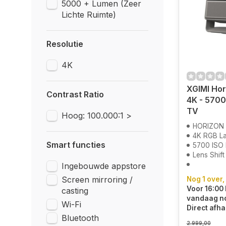
5000 + Lumen (Zeer
Lichte Ruimte)
Resolutie
4K
XGIMI Hor
Contrast Ratio
4K - 5700
TV
Hoog: 100.000:1 >
HORIZON 
4K RGB La
Smart functies
5700 ISO
Lens Shif
Ingebouwde appstore
Screen mirroring /
Nog 1 over,
Voor 16:00 
casting
vandaag n
Wi-Fi
Direct afha
Bluetooth
2.999,00