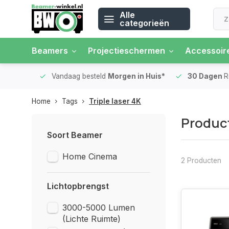
Alle
categorieën
Beamers
Projectieschermen
Accessoir
 rente
Vandaag besteld
Morgen in Huis*
30 Dagen
Ret
Home
Tags
Triple laser 4K
Product
Soort Beamer
Home Cinema
2 Producten
Lichtopbrengst
3000-5000 Lumen
(Lichte Ruimte)