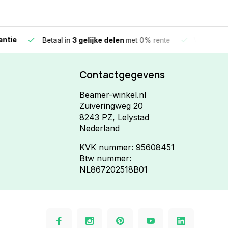
e
Vandaag beste
Betaal in
3 gelijke delen
met 0% rente
Contactgegevens
Beamer-winkel.nl
Zuiveringweg 20
8243 PZ, Lelystad
Nederland
KVK nummer: 95608451
Btw nummer:
NL867202518B01