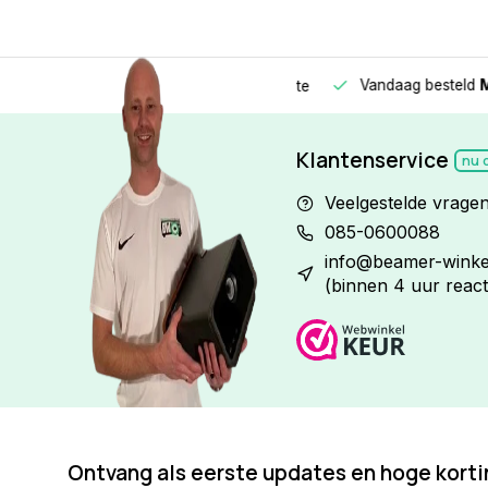
Vandaag besteld
Morge
Betaal in
3 gelijke delen
met 0% rente
Klantenservice
nu 
Veelgestelde vrage
085-0600088
info@beamer-winkel
(binnen 4 uur react
Ontvang als eerste updates en hoge kort