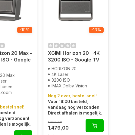
-10%
-13%
izon 20 Max -
XGIMI Horizon 20 - 4K -
 ISO - Google
3200 ISO - Google TV
HORIZON 20
4K Laser
20 Max
3200 ISO
ser
IMAX Dolby Vision
 Lumen
t Zoom
Nog 2 over, bestel snel!
Voor 16:00 besteld,
 bestel snel!
vandaag nog verzonden!
besteld,
Direct afhalen is mogelijk.
og verzonden!
1.699,00
len is mogelijk.
1.479,00