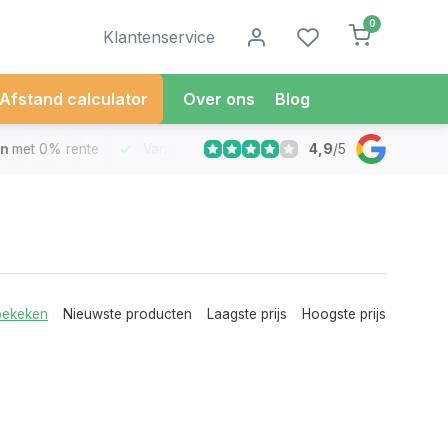
0
Klantenservice
Afstand calculator
Over ons
Blog
4,9
/
5
met 0% rente
Vandaag besteld
Morgen in Huis*
30 Dag
bekeken
Nieuwste producten
Laagste prijs
Hoogste prijs