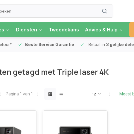
es
Diensten
Tweedekans
Advies & Hulp
our*
Beste Service Garantie
Betaal in
3 gelijke delen
en getagd met Triple laser 4K
Pagina 1 van 1
Meest 