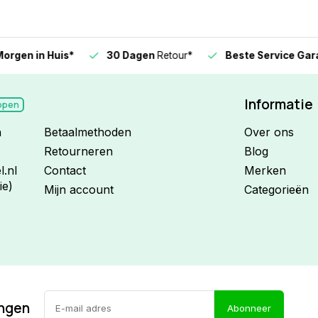
n in Huis*
30 Dagen
Retour*
Beste Service Garanti
Informatie
open
n
Betaalmethoden
Over ons
Retourneren
Blog
.nl
Contact
Merken
ie)
Mijn account
Categorieën
ingen
Abonneer