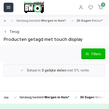
0
Vandaag besteld
Morgen in Huis*
30 Dagen
Retour*
B
Terug
Producten getagd met touch display
Filters
Betaal in
3 gelijke delen
met 0% rente
Vandaag besteld
Morgen in Huis*
30 Dagen
Retour*
e