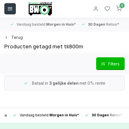
0
Vandaag besteld
Morgen in Huis*
30 Dagen
Retour*
B
Terug
Producten getagd met tk800m
Filters
Betaal in
3 gelijke delen
met 0% rente
Vandaag besteld
Morgen in Huis*
30 Dagen
Retour*