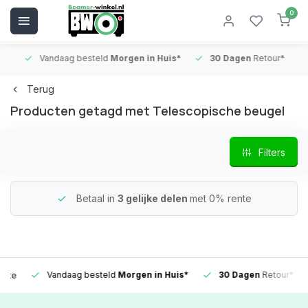
0
Vandaag besteld
Morgen in Huis*
30 Dagen
Retour*
B
Terug
Producten getagd met Telescopische beugel
Filters
Betaal in
3 gelijke delen
met 0% rente
Vandaag besteld
Morgen in Huis*
30 Dagen
Retour*
e