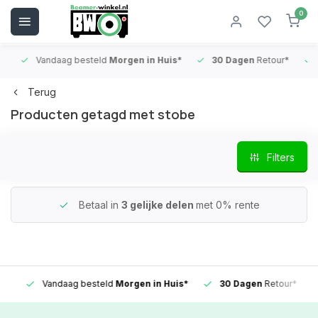
0
Vandaag besteld
Morgen in Huis*
30 Dagen
Retour*
B
Terug
Producten getagd met stobe
Filters
Betaal in
3 gelijke delen
met 0% rente
Vandaag besteld
Morgen in Huis*
30 Dagen
Retour*