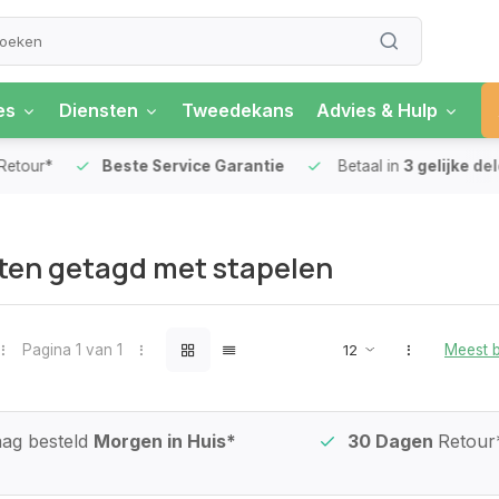
es
Diensten
Tweedekans
Advies & Hulp
our*
Beste Service Garantie
Betaal in
3 gelijke delen
ten getagd met stapelen
Pagina 1 van 1
Meest 
ag besteld
Morgen in Huis*
30 Dagen
Retour