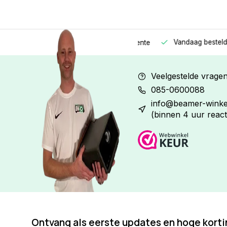
Vandaag besteld
Morge
Betaal in
3 gelijke delen
met 0% rente
Veelgestelde vrage
085-0600088
info@beamer-winkel
(binnen 4 uur react
Ontvang als eerste updates en hoge kort