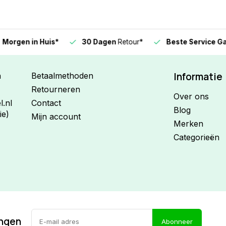
n in Huis*
30 Dagen
Retour*
Beste Service Garanti
Informatie
n
Betaalmethoden
Retourneren
Over ons
.nl
Contact
Blog
ie)
Mijn account
Merken
Categorieën
ingen
Abonneer