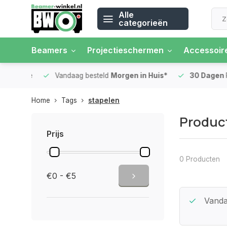
Alle
categorieën
Beamers
Projectieschermen
Accessoir
 rente
Vandaag besteld
Morgen in Huis*
30 Dagen
Ret
Home
Tags
stapelen
Produc
Prijs
0 Producten
€0 - €5
tie
Betaal in
3 gelijke delen
met 0%
Vanda
rente