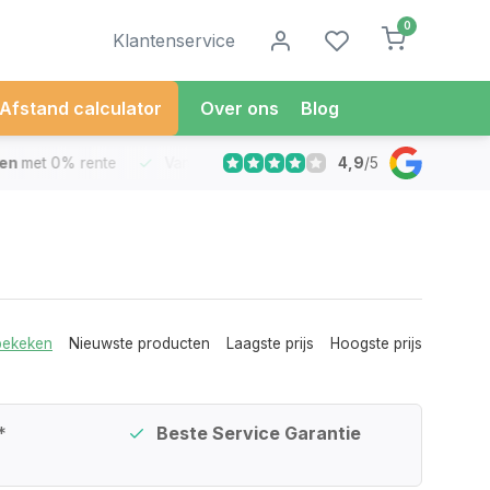
0
Klantenservice
Afstand calculator
Over ons
Blog
4,9
/
5
met 0% rente
Vandaag besteld
Morgen in Huis*
30 Dag
bekeken
Nieuwste producten
Laagste prijs
Hoogste prijs
*
Beste Service Garantie
Beta