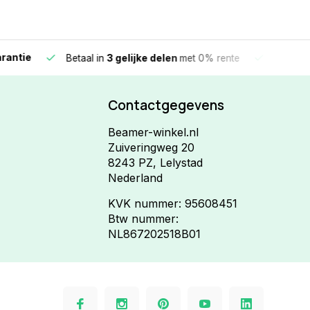
e
Vandaag beste
Betaal in
3 gelijke delen
met 0% rente
Contactgegevens
Beamer-winkel.nl
Zuiveringweg 20
8243 PZ, Lelystad
Nederland
KVK nummer: 95608451
Btw nummer:
NL867202518B01