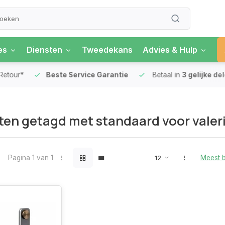
es
Diensten
Tweedekans
Advies & Hulp
our*
Beste Service Garantie
Betaal in
3 gelijke delen
en getagd met standaard voor valer
Pagina 1 van 1
Meest 