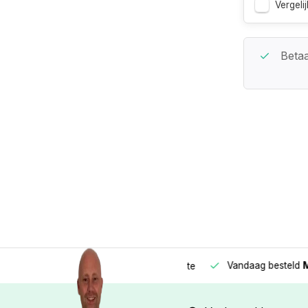
Vergelij
Beste Service Garantie
Betaa
Vandaag besteld
Morge
Betaal in
3 gelijke delen
met 0% rente