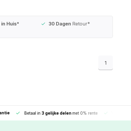
in Huis*
30 Dagen
Retour*
1
e
Vandaag beste
Betaal in
3 gelijke delen
met 0% rente