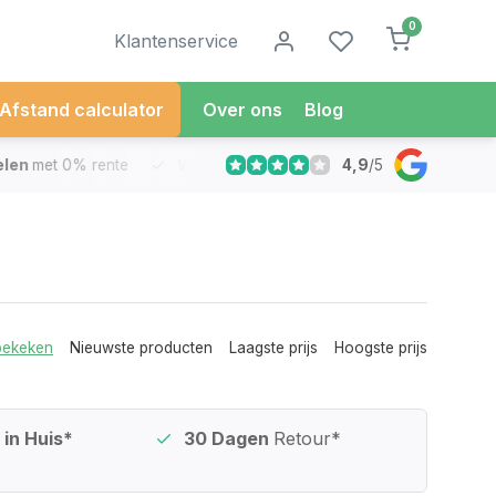
0
Klantenservice
Afstand calculator
Over ons
Blog
4,9
/
5
met 0% rente
Vandaag besteld
Morgen in Huis*
30 Dag
bekeken
Nieuwste producten
Laagste prijs
Hoogste prijs
in Huis*
30 Dagen
Retour*