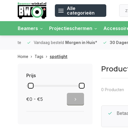
Alle
categorieën
Beamers
Projectieschermen
Accessoir
 rente
Vandaag besteld
Morgen in Huis*
30 Dagen
Ret
Home
Tags
spotlight
Product
Prijs
0 Producten
€0 - €5
Beste Service Garantie
Betaa