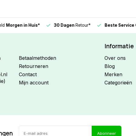
n in Huis*
30 Dagen
Retour*
Beste Service Garanti
Informatie
n
Betaalmethoden
Over ons
Retourneren
Blog
.nl
Contact
Merken
ie)
Mijn account
Categorieën
ingen
Abonneer