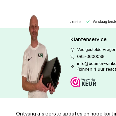
Vandaag besteld
Morge
Betaal in
3 gelijke delen
met 0% rente
Klantenservice
Veelgestelde vrage
085-0600088
info@beamer-winkel
(binnen 4 uur react
Ontvang als eerste updates en hoge kort