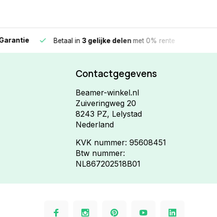
e
Vandaag beste
Betaal in
3 gelijke delen
met 0% rente
Contactgegevens
Beamer-winkel.nl
Zuiveringweg 20
8243 PZ, Lelystad
Nederland
KVK nummer: 95608451
Btw nummer:
NL867202518B01