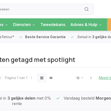
es
Diensten
Tweedekans
Advies & Hulp
our*
Beste Service Garantie
Betaal in
3 gelijke delen
en getagd met spotlight
Pagina 1 van 1
Meest 
l in
3 gelijke delen
met 0%
Vandaag besteld
Morgen 
rente