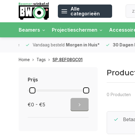
Alle
categorieën
Beamers
Projectieschermen
Accessoir
 rente
Vandaag besteld
Morgen in Huis*
30 Dagen
Ret
Home
Tags
SP.8EF08GC01
Produc
Prijs
0 Producten
€0 - €5
Beste Service Garantie
Betaa