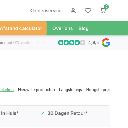
0
Klantenservice
Afstand calculator
Over ons
Blog
4,9
/
5
met 0% rente
Vandaag besteld
Morgen in Huis*
30 Dag
bekeken
Nieuwste producten
Laagste prijs
Hoogste prijs
in Huis*
30 Dagen
Retour*