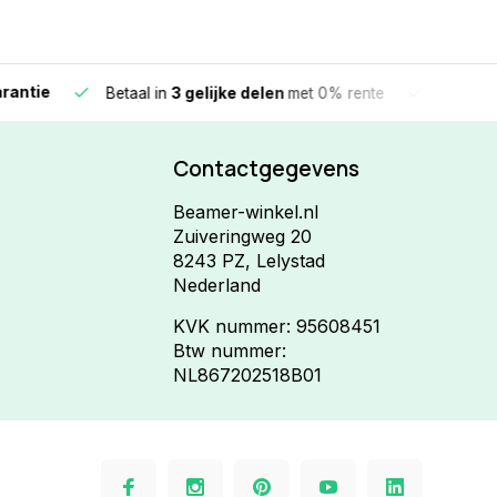
e
Vandaag beste
Betaal in
3 gelijke delen
met 0% rente
Contactgegevens
Beamer-winkel.nl
Zuiveringweg 20
8243 PZ, Lelystad
Nederland
KVK nummer: 95608451
Btw nummer:
NL867202518B01