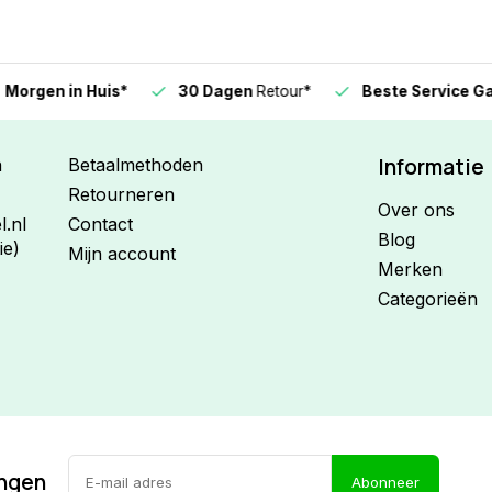
n in Huis*
30 Dagen
Retour*
Beste Service Garanti
Informatie
n
Betaalmethoden
Retourneren
Over ons
.nl
Contact
Blog
ie)
Mijn account
Merken
Categorieën
ingen
Abonneer