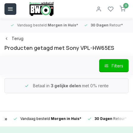
0
Vandaag besteld
Morgen in Huis*
30 Dagen
Retour*
B
Terug
Producten getagd met Sony VPL-HW65ES
Filters
Betaal in
3 gelijke delen
met 0% rente
Vandaag besteld
Morgen in Huis*
30 Dagen
Retour*