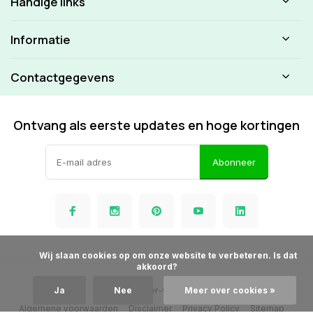
Handige links
Informatie
Contactgegevens
Ontvang als eerste updates en hoge kortingen
Abonneer
            Wij slaan cookies op om onze website te verbeteren. Is dat 
akkoord?

© Beamer-winkel.nl
Ja
Nee
Meer over cookies »
Algemene voorwaarden
Disclaimer
Privacy Policy
Sitemap