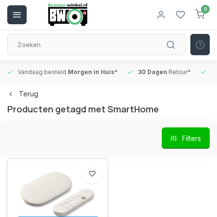
0
Vandaag besteld
Morgen in Huis*
30 Dagen
Retour*
B
Terug
Producten getagd met SmartHome
Filters