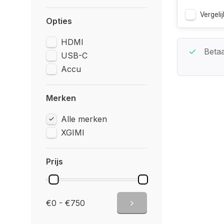
Vergelij
Opties
HDMI
Beste Service Garantie
Betaa
USB-C
Accu
Merken
Alle merken
XGIMI
Prijs
€0 - €750