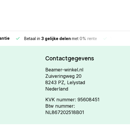
e
Vandaag beste
Betaal in
3 gelijke delen
met 0% rente
Contactgegevens
Beamer-winkel.nl
Zuiveringweg 20
8243 PZ, Lelystad
Nederland
KVK nummer: 95608451
Btw nummer:
NL867202518B01