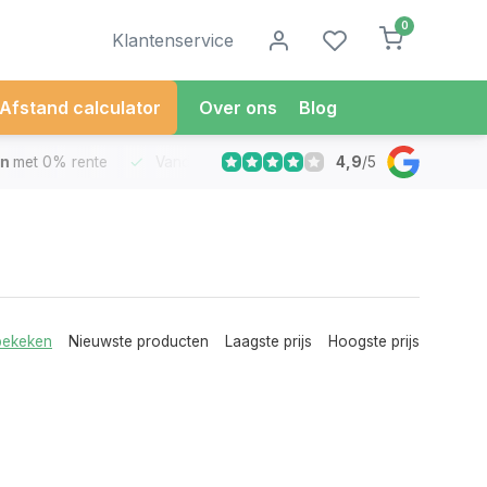
0
Klantenservice
Afstand calculator
Over ons
Blog
4,9
/
5
met 0% rente
Vandaag besteld
Morgen in Huis*
30 Dag
bekeken
Nieuwste producten
Laagste prijs
Hoogste prijs