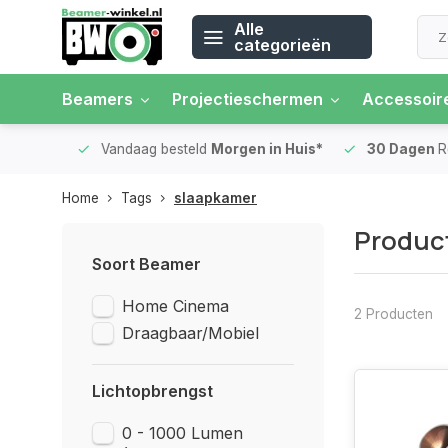
Alle
categorieën
Beamers
Projectieschermen
Accessoir
 rente
Vandaag besteld
Morgen in Huis*
30 Dagen
Ret
Home
Tags
slaapkamer
Produc
Soort Beamer
Home Cinema
2 Producten
Draagbaar/Mobiel
Lichtopbrengst
0 - 1000 Lumen