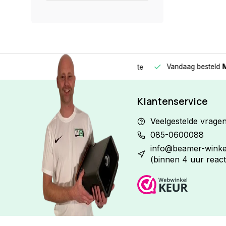
Vandaag besteld
Morge
Betaal in
3 gelijke delen
met 0% rente
Klantenservice
Veelgestelde vrage
085-0600088
info@beamer-winkel
(binnen 4 uur react