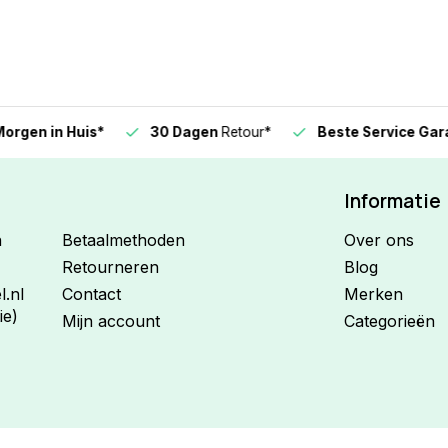
n in Huis*
30 Dagen
Retour*
Beste Service Garanti
Informatie
n
Betaalmethoden
Over ons
Retourneren
Blog
.nl
Contact
Merken
ie)
Mijn account
Categorieën