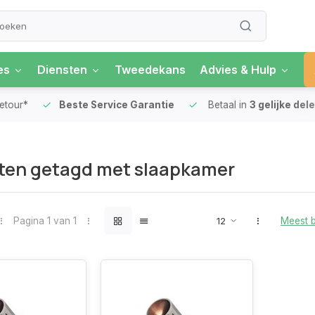
es
Diensten
Tweedekans
Advies & Hulp
our*
Beste Service Garantie
Betaal in
3 gelijke delen
ten getagd met slaapkamer
Pagina 1 van 1
Meest 