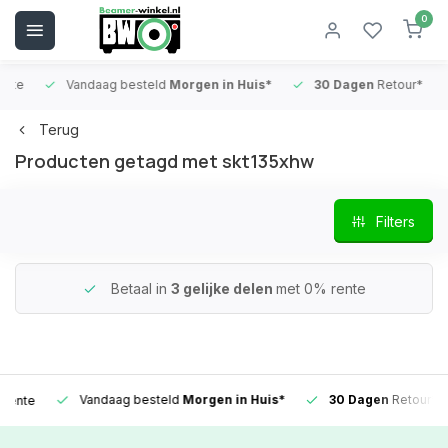
0
e
Vandaag besteld
Morgen in Huis*
30 Dagen
Retour*
Terug
Producten getagd met skt135xhw
Filters
Betaal in
3 gelijke delen
met 0% rente
Vandaag besteld
Morgen in Huis*
30 Dagen
Retour*
te