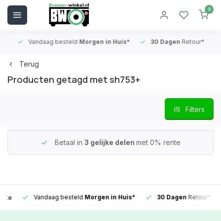
0
Vandaag besteld
Morgen in Huis*
30 Dagen
Retour*
B
Terug
Producten getagd met sh753+
Filters
Betaal in
3 gelijke delen
met 0% rente
Vandaag besteld
Morgen in Huis*
30 Dagen
Retour*