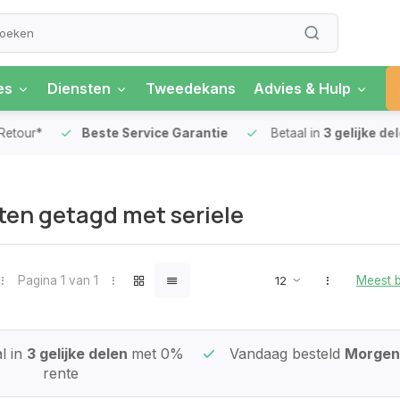
es
Diensten
Tweedekans
Advies & Hulp
our*
Beste Service Garantie
Betaal in
3 gelijke delen
en getagd met seriele
Pagina 1 van 1
Meest 
l in
3 gelijke delen
met 0%
Vandaag besteld
Morgen 
rente