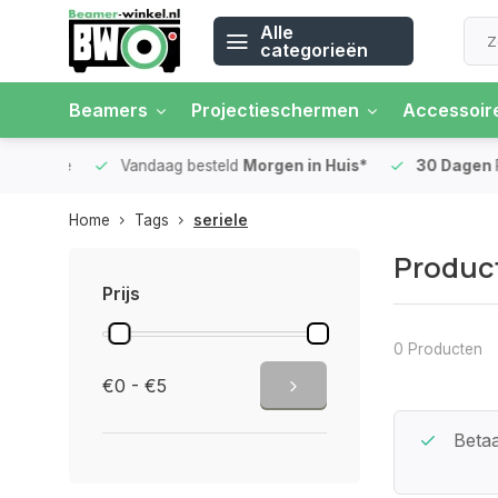
Alle
categorieën
Beamers
Projectieschermen
Accessoir
 rente
Vandaag besteld
Morgen in Huis*
30 Dagen
Ret
Home
Tags
seriele
Product
Prijs
0 Producten
€0 - €5
Beste Service Garantie
Betaa