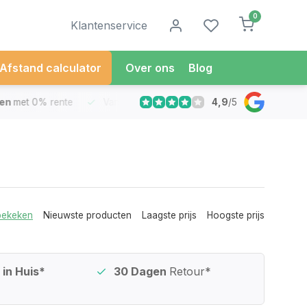
0
Klantenservice
Afstand calculator
Over ons
Blog
4,9
/
5
met 0% rente
Vandaag besteld
Morgen in Huis*
30 Dag
bekeken
Nieuwste producten
Laagste prijs
Hoogste prijs
in Huis*
30 Dagen
Retour*