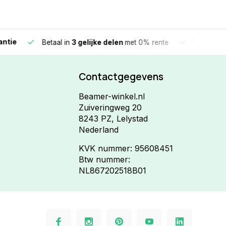
e
Vandaag beste
Betaal in
3 gelijke delen
met 0% rente
Contactgegevens
Beamer-winkel.nl
Zuiveringweg 20
8243 PZ, Lelystad
Nederland
KVK nummer: 95608451
Btw nummer:
NL867202518B01