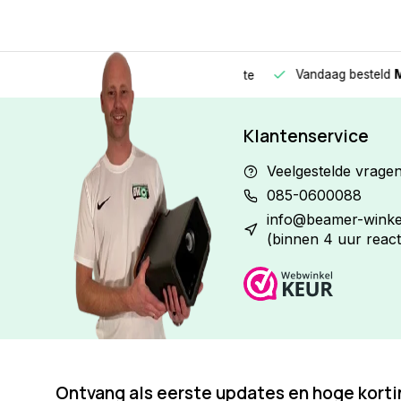
Vandaag besteld
Morge
Betaal in
3 gelijke delen
met 0% rente
Klantenservice
Veelgestelde vrage
085-0600088
info@beamer-winkel
(binnen 4 uur react
Ontvang als eerste updates en hoge kort