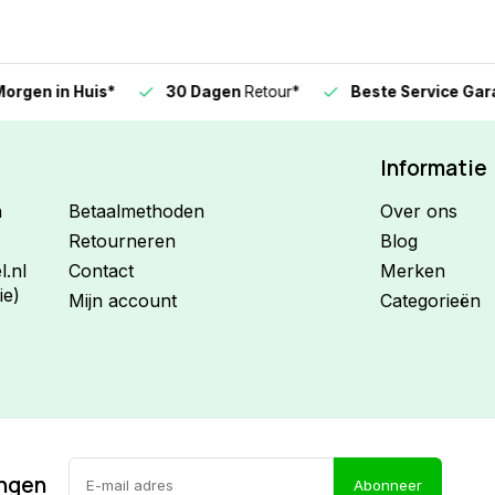
n in Huis*
30 Dagen
Retour*
Beste Service Garanti
Informatie
n
Betaalmethoden
Over ons
Retourneren
Blog
.nl
Contact
Merken
ie)
Mijn account
Categorieën
ingen
Abonneer