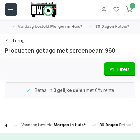
0
Vandaag besteld
Morgen in Huis*
30 Dagen
Retour*
B
Terug
Producten getagd met screenbeam 960
Filters
Betaal in
3 gelijke delen
met 0% rente
Vandaag besteld
Morgen in Huis*
30 Dagen
Retour*