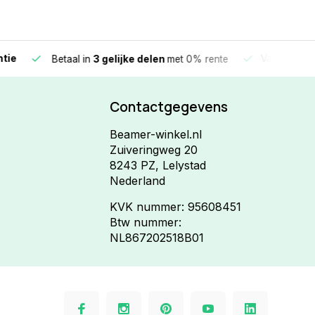
e
Vandaag beste
Betaal in
3 gelijke delen
met 0% rente
Contactgegevens
Beamer-winkel.nl
Zuiveringweg 20
8243 PZ, Lelystad
Nederland
KVK nummer: 95608451
Btw nummer:
NL867202518B01