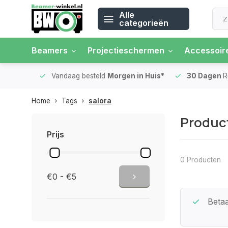
Alle
categorieën
Beamers
Projectieschermen
Accessoir
 rente
Vandaag besteld
Morgen in Huis*
30 Dagen
Ret
Home
Tags
salora
Product
Prijs
0 Producten
€0 - €5
Beste Service Garantie
Betaa