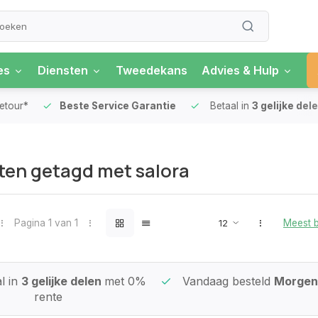
es
Diensten
Tweedekans
Advies & Hulp
our*
Beste Service Garantie
Betaal in
3 gelijke delen
en getagd met salora
Pagina 1 van 1
Meest 
l in
3 gelijke delen
met 0%
Vandaag besteld
Morgen 
rente