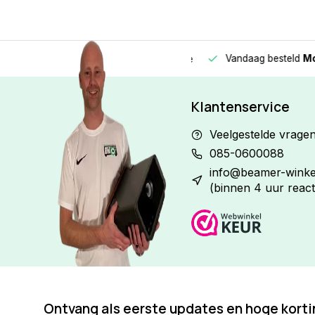
Vandaag besteld
Morge
Betaal in
3 gelijke delen
met 0% rente
Klantenservice
Veelgestelde vrage
085-0600088
info@beamer-winkel
(binnen 4 uur react
Ontvang als eerste updates en hoge kort