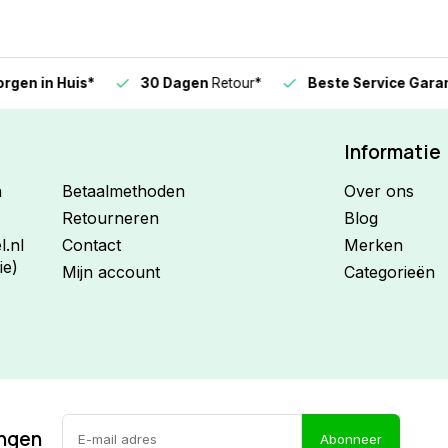
n in Huis*
30 Dagen
Retour*
Beste Service Garanti
Informatie
n
Betaalmethoden
Over ons
Retourneren
Blog
.nl
Contact
Merken
ie)
Mijn account
Categorieën
ingen
Abonneer