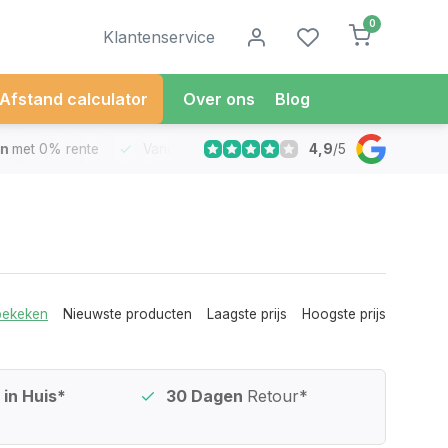
0
Klantenservice
Afstand calculator
Over ons
Blog
4,9
/
5
met 0% rente
Vandaag besteld
Morgen in Huis*
30 Dag
bekeken
Nieuwste producten
Laagste prijs
Hoogste prijs
in Huis*
30 Dagen
Retour*