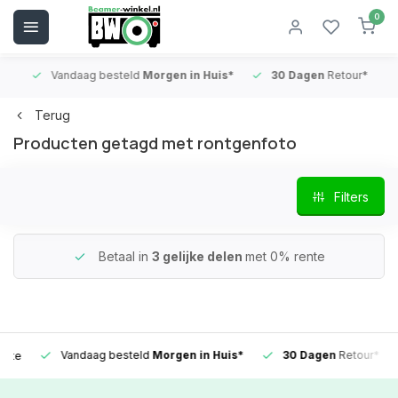
0
Vandaag besteld
Morgen in Huis*
30 Dagen
Retour*
B
Terug
Producten getagd met rontgenfoto
Filters
Betaal in
3 gelijke delen
met 0% rente
Vandaag besteld
Morgen in Huis*
30 Dagen
Retour*