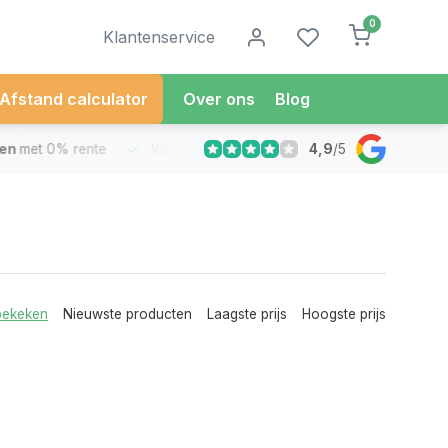
0
Klantenservice
Afstand calculator
Over ons
Blog
4,9
/
5
met 0% rente
Vandaag besteld
Morgen in Huis*
30 Dag
bekeken
Nieuwste producten
Laagste prijs
Hoogste prijs