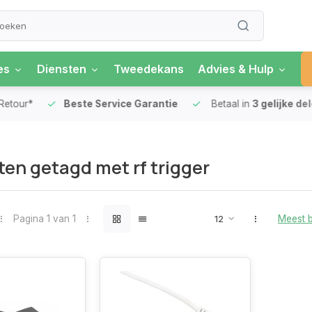
es
Diensten
Tweedekans
Advies & Hulp
our*
Beste Service Garantie
Betaal in
3 gelijke delen
en getagd met rf trigger
Pagina 1 van 1
Meest 