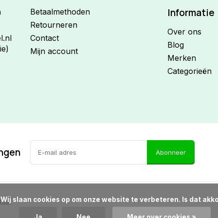
Informatie
n
Betaalmethoden
Retourneren
Over ons
.nl
Contact
Blog
ie)
Mijn account
Merken
Categorieën
ingen
Abonneer
d?

emap
Ja
Nee
Meer over cookies »