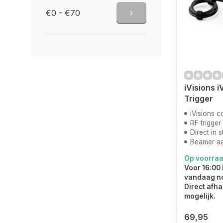
€0 - €70
iVisions 
Trigger
iVisions c
RF trigger
Direct in 
Beamer aan
Op voorra
Voor 16:00 
vandaag n
Direct afha
mogelijk.
69,95