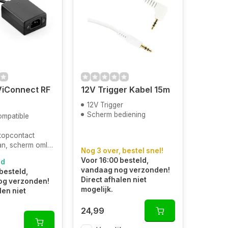
iViConnect RF
12V Trigger Kabel 15m
12V Trigger
Scherm bediening
ompatible
stopcontact
, scherm omlaag
Nog 3 over, bestel snel!
Voor 16:00 besteld,
ad
vandaag nog verzonden!
besteld,
Direct afhalen niet
og verzonden!
mogelijk.
len niet
24,99