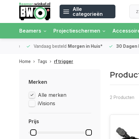
Alle
categorieën
Beamers
Projectieschermen
Accessoir
 rente
Vandaag besteld
Morgen in Huis*
30 Dagen
Ret
Home
Tags
rf trigger
Product
Merken
Alle merken
2 Producten
iVisions
Prijs