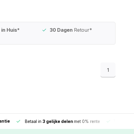
in Huis*
30 Dagen
Retour*
1
e
Vandaag beste
Betaal in
3 gelijke delen
met 0% rente