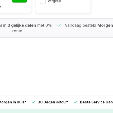
Vergelijk
k
l in
3 gelijke delen
met 0%
Vandaag besteld
Morgen 
rente
n in Huis*
30 Dagen
Retour*
Beste Service Garanti