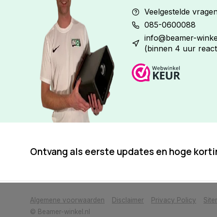
Veelgestelde vrage
085-0600088
info@beamer-winkel
(binnen 4 uur react
Ontvang als eerste updates en hoge kort
            Wij slaan cookies op om onze website te verbeteren. Is dat akkoor
Algemene voorwaarden
Disclaimer
Privacy Policy
Sit
© Beamer-winkel.nl