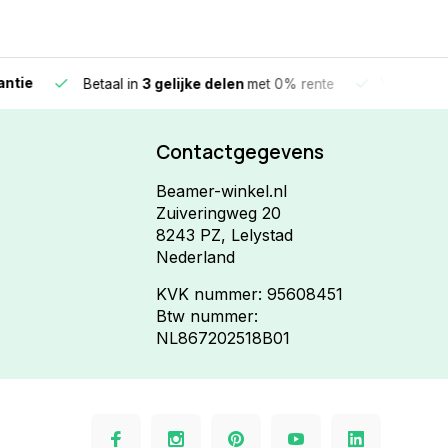
e
Vandaag beste
Betaal in
3 gelijke delen
met 0% rente
Contactgegevens
Beamer-winkel.nl
Zuiveringweg 20
8243 PZ, Lelystad
Nederland
KVK nummer: 95608451
Btw nummer:
NL867202518B01