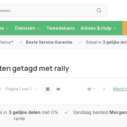
es
Diensten
Tweedekans
Advies & Hulp
our*
Beste Service Garantie
Betaal in
3 gelijke delen
en getagd met rally
Pagina 1 van 1
Meest 
l in
3 gelijke delen
met 0%
Vandaag besteld
Morgen 
rente