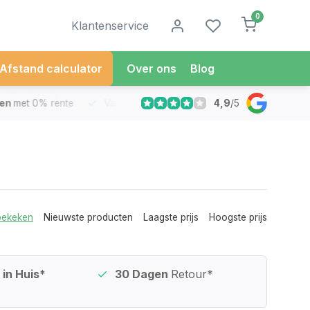
0
Klantenservice
Afstand calculator
Over ons
Blog
4,9
/
5
met 0% rente
Vandaag besteld
Morgen in Huis*
30 Dag
bekeken
Nieuwste producten
Laagste prijs
Hoogste prijs
in Huis*
30 Dagen
Retour*