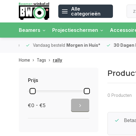
Alle
categorieën
Beamers
Projectieschermen
Accessoir
 rente
Vandaag besteld
Morgen in Huis*
30 Dagen
Ret
Home
Tags
rally
Product
Prijs
0 Producten
€0 - €5
Beste Service Garantie
Betaa