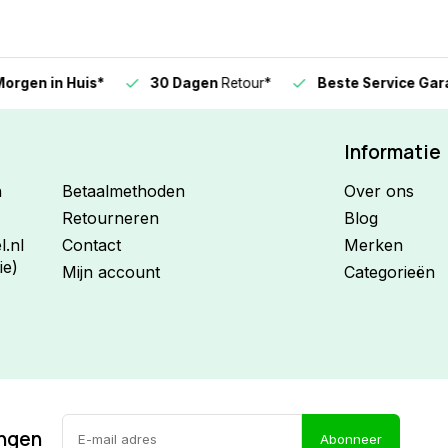
n in Huis*
30 Dagen
Retour*
Beste Service Garanti
Informatie
n
Betaalmethoden
Over ons
Retourneren
Blog
.nl
Contact
Merken
ie)
Mijn account
Categorieën
ingen
Abonneer