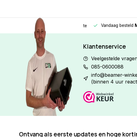
Vandaag besteld
Morge
Betaal in
3 gelijke delen
met 0% rente
Klantenservice
Veelgestelde vrage
085-0600088
info@beamer-winkel
(binnen 4 uur react
Ontvang als eerste updates en hoge kort