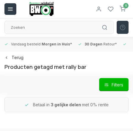
0
Vandaag besteld
Morgen in Huis*
30 Dagen
Retour*
B
Terug
Producten getagd met rally bar
Filters
Betaal in
3 gelijke delen
met 0% rente