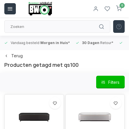
0
Vandaag besteld
Morgen in Huis*
30 Dagen
Retour*
B
Terug
Producten getagd met qs100
Filters