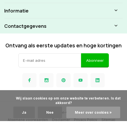
Informatie
Contactgegevens
Ontvang als eerste updates en hoge kortingen
Abonneer
            Wij slaan cookies op om onze website te verbeteren. Is dat 
akkoord?

© Beamer-winkel.nl
Ja
Nee
Meer over cookies »
Algemene voorwaarden
Disclaimer
Privacy Policy
Sitemap