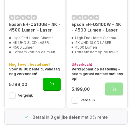
Epson EH-QS100B - 4K -
Epson EH-QS100W - 4K
4500 Lumen - Laser
- 4500 Lumen - Laser
High End Home Cinema
High End Home Cinema
4K UHD 3LCD LASER
4K UHD 3LCD LASER
4500 Lumen
4500 Lumen
Extreem kort op de muur
Extreem kort op de muur
Nog 1 over, bestel snel!
Uitverkocht
Voor 18:00 besteld, vandaag
Verkrijgbaar op bestelling -
nog verzonden!
neem gerust contact met ons
op!
5.199,00
5.199,00
Vergelijk
Vergelijk
Betaal in
3 gelijke delen
met 0% rente