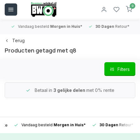
0
Vandaag besteld
Morgen in Huis*
30 Dagen
Retour*
B
Terug
Producten getagd met q8
Filters
Betaal in
3 gelijke delen
met 0% rente
Vandaag besteld
Morgen in Huis*
30 Dagen
Retour*