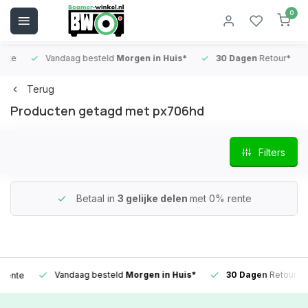
0
e
Vandaag besteld
Morgen in Huis*
30 Dagen
Retour*
Terug
Producten getagd met px706hd
Filters
Betaal in
3 gelijke delen
met 0% rente
Vandaag besteld
Morgen in Huis*
30 Dagen
Retour*
te