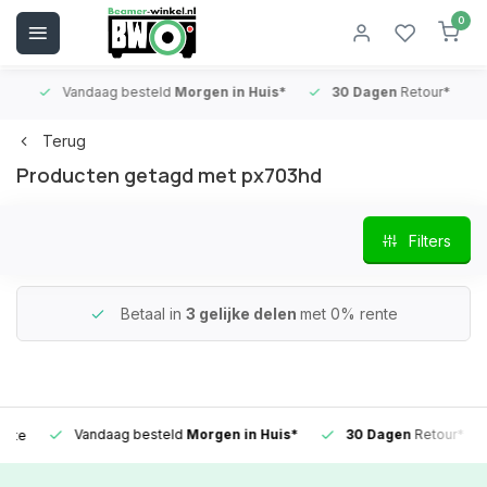
0
Vandaag besteld
Morgen in Huis*
30 Dagen
Retour*
B
Terug
Producten getagd met px703hd
Filters
Betaal in
3 gelijke delen
met 0% rente
Vandaag besteld
Morgen in Huis*
30 Dagen
Retour*