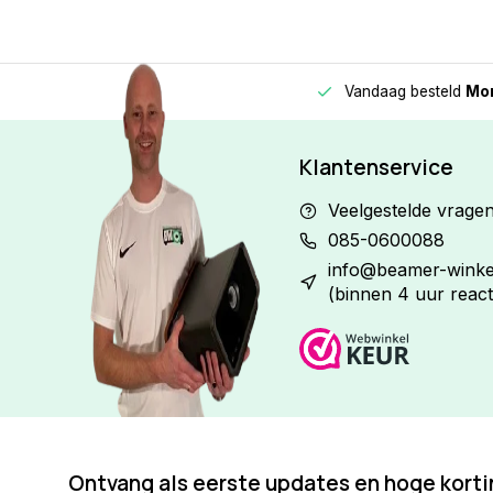
Vandaag besteld
Morge
Betaal in
3 gelijke delen
met 0% rente
Klantenservice
Veelgestelde vrage
085-0600088
info@beamer-winkel
(binnen 4 uur react
Ontvang als eerste updates en hoge kort