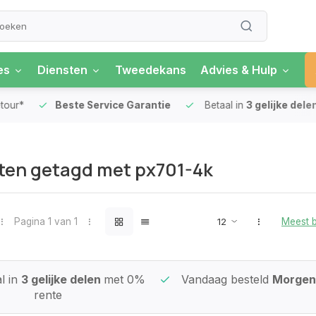
es
Diensten
Tweedekans
Advies & Hulp
our*
Beste Service Garantie
Betaal in
3 gelijke delen
ten getagd met px701-4k
Pagina 1 van 1
Meest 
l in
3 gelijke delen
met 0%
Vandaag besteld
Morgen 
rente