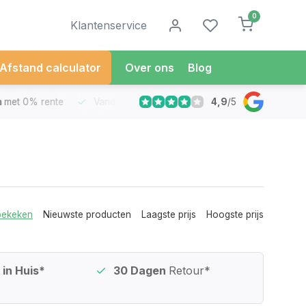
0
Klantenservice
Afstand calculator
Over ons
Blog
4,9
/
5
met 0% rente
Vandaag besteld
Morgen in Huis*
30 Dag
bekeken
Nieuwste producten
Laagste prijs
Hoogste prijs
in Huis*
30 Dagen
Retour*