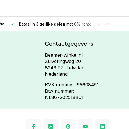
e
Vandaag beste
Betaal in
3 gelijke delen
met 0% rente
Contactgegevens
Beamer-winkel.nl
Zuiveringweg 20
8243 PZ, Lelystad
Nederland
KVK nummer: 95608451
Btw nummer:
NL867202518B01