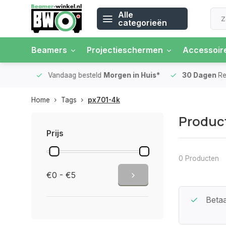
Alle
categorieën
Beamers
Projectieschermen
Accessoir
 rente
Vandaag besteld
Morgen in Huis*
30 Dagen
Ret
Home
Tags
px701-4k
Produc
Prijs
0 Producten
€0 - €5
Beste Service Garantie
Betaa