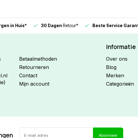
n in Huis*
30 Dagen
Retour*
Beste Service Garanti
Informatie
n
Betaalmethoden
Over ons
Retourneren
Blog
.nl
Contact
Merken
ie)
Mijn account
Categorieën
ingen
Abonneer