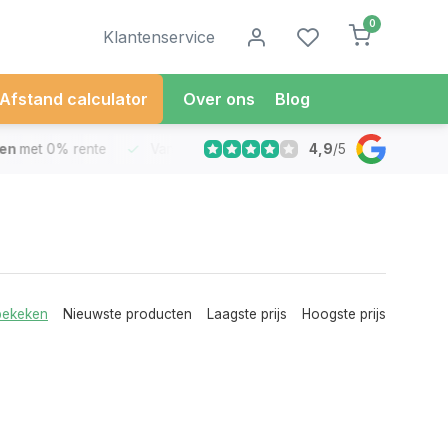
0
Klantenservice
Afstand calculator
Over ons
Blog
4,9
/
5
met 0% rente
Vandaag besteld
Morgen in Huis*
30 Dag
bekeken
Nieuwste producten
Laagste prijs
Hoogste prijs