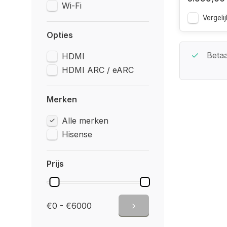
Wi-Fi
Vergelij
Opties
Beste Service Garantie
Betaa
HDMI
HDMI ARC / eARC
Merken
Alle merken
Hisense
Prijs
€0 - €6000