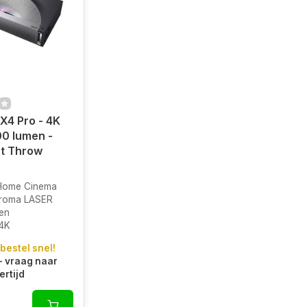
X4 Pro - 4K
0 lumen -
rt Throw
 Home Cinema
hroma LASER
en
4K
 bestel snel!
- vraag naar
ertijd