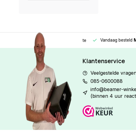
Vandaag besteld
Morge
Betaal in
3 gelijke delen
met 0% rente
Klantenservice
Veelgestelde vrage
085-0600088
info@beamer-winkel
(binnen 4 uur react