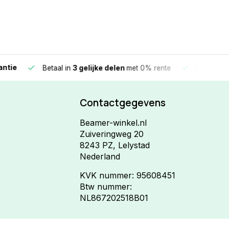
e
Vandaag beste
Betaal in
3 gelijke delen
met 0% rente
Contactgegevens
Beamer-winkel.nl
Zuiveringweg 20
8243 PZ, Lelystad
Nederland
KVK nummer: 95608451
Btw nummer:
NL867202518B01