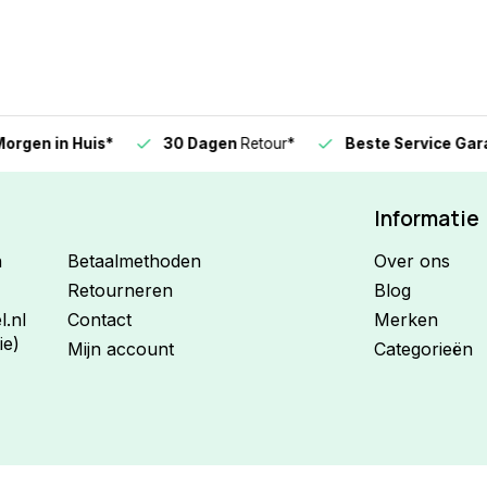
n in Huis*
30 Dagen
Retour*
Beste Service Garanti
Informatie
n
Betaalmethoden
Over ons
Retourneren
Blog
.nl
Contact
Merken
ie)
Mijn account
Categorieën