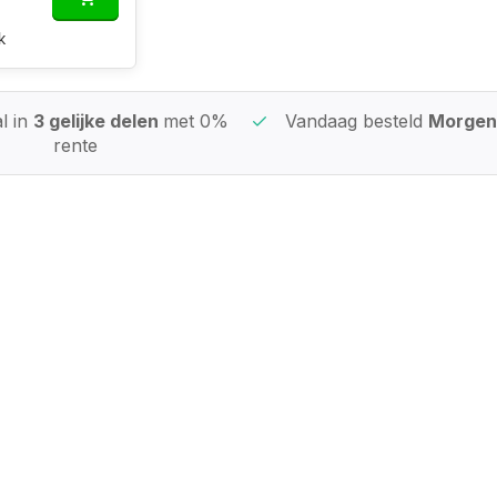
k
l in
3 gelijke delen
met 0%
Vandaag besteld
Morgen 
rente