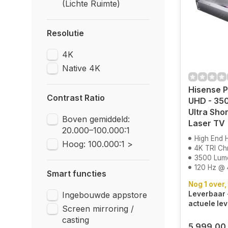
(Lichte Ruimte)
Resolutie
4K
Native 4K
Hisense P
Contrast Ratio
UHD - 350
Ultra Sho
Boven gemiddeld:
Laser TV
20.000–100.000:1
High End
Hoog: 100.000:1 >
4K TRI C
3500 Lum
120 Hz @ 
Smart functies
Nog 1 over,
Ingebouwde appstore
Leverbaar 
actuele lev
Screen mirroring /
casting
5.999,00