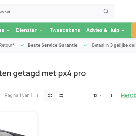
es
Diensten
Tweedekans
Advies & Hulp
our*
Beste Service Garantie
Betaal in
3 gelijke delen
en getagd met px4 pro
Pagina 1 van 1
Meest 