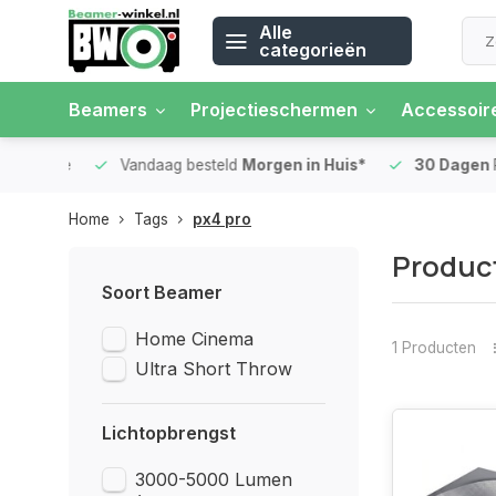
Alle
categorieën
Beamers
Projectieschermen
Accessoir
 rente
Vandaag besteld
Morgen in Huis*
30 Dagen
Ret
Home
Tags
px4 pro
Product
Soort Beamer
Home Cinema
1 Producten
Ultra Short Throw
Lichtopbrengst
3000-5000 Lumen