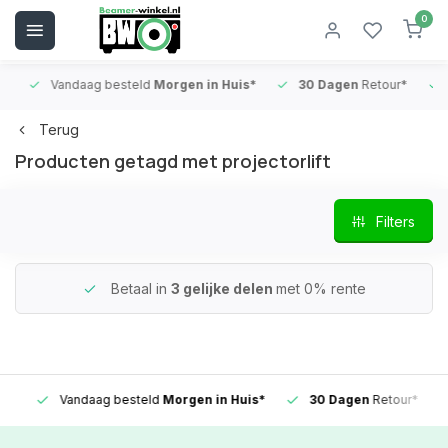
0
Vandaag besteld
Morgen in Huis*
30 Dagen
Retour*
B
Terug
Producten getagd met projectorlift
Filters
Betaal in
3 gelijke delen
met 0% rente
Vandaag besteld
Morgen in Huis*
30 Dagen
Retour*