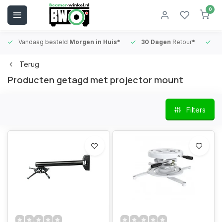
0
Vandaag besteld
Morgen in Huis*
30 Dagen
Retour*
B
Terug
Producten getagd met projector mount
Filters