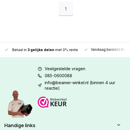
1
Vandaag besteld
Morg
Betaal in
3 gelijke delen
met 0% rente
Veelgestelde vragen
085-0600088
info@beamer-winkel.nl
(binnen 4 uur
reactie)
Handige links