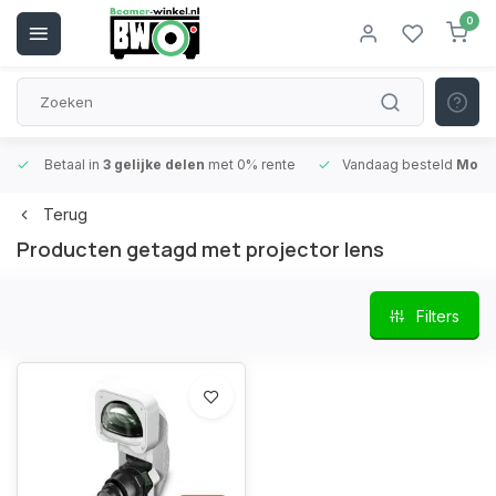
0
Betaal in
3 gelijke delen
met 0% rente
Vandaag besteld
Morge
Terug
Producten getagd met projector lens
Filters