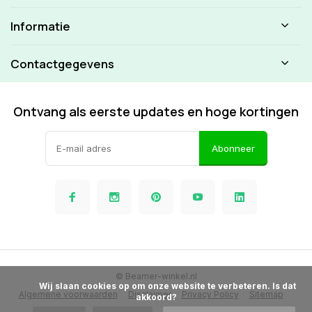
Informatie
Contactgegevens
Ontvang als eerste updates en hoge kortingen
Abonneer
© Beamer-winkel.nl
            Wij slaan cookies op om onze website te verbeteren. Is dat 
Algemene voorwaarden
Disclaimer
Privacy Policy
Sitemap
akkoord?
