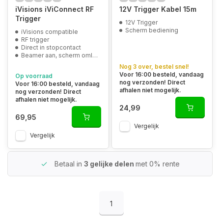
iVisions iViConnect RF
12V Trigger Kabel 15m
Trigger
12V Trigger
Scherm bediening
iVisions compatible
RF trigger
Direct in stopcontact
Beamer aan, scherm omlaag
Nog 3 over, bestel snel!
Voor 16:00 besteld, vandaag
Op voorraad
nog verzonden! Direct
Voor 16:00 besteld, vandaag
afhalen niet mogelijk.
nog verzonden! Direct
afhalen niet mogelijk.
24,99
69,95
Vergelijk
Vergelijk
Betaal in
3 gelijke delen
met 0% rente
1