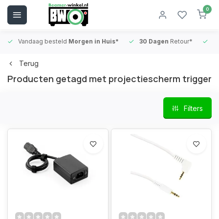
0
Vandaag besteld
Morgen in Huis*
30 Dagen
Retour*
B
Terug
Producten getagd met projectiescherm trigger
Filters